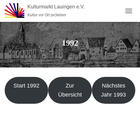
Kulturmarkt Lauingen e.V.
Kultur vor Ort (er)leben
N
A
V
I
G
1992
A
T
I
O
N
U
M
Start 1992
Zur
Nächstes
S
C
Übersicht
Jahr 1993
H
A
L
T
E
N