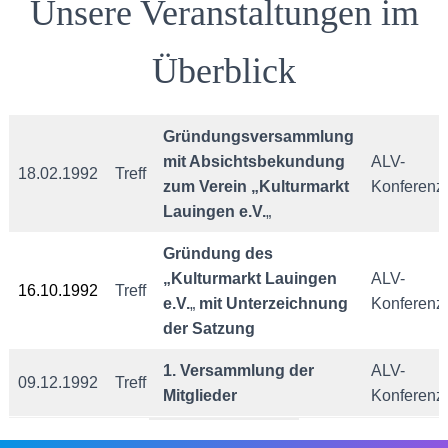
Unsere Veranstaltungen im
Überblick
Gründungsversammlung
mit Absichtsbekundung
ALV-
18.02.1992
Treff
zum Verein „Kulturmarkt
Konferenz
Lauingen e.V.
„
Gründung des
„Kulturmarkt Lauingen
ALV-
16.10.1992
Treff
e.V.
„
mit Unterzeichnung
Konferenz
der Satzung
1. Versammlung der
ALV-
09.12.1992
Treff
Mitglieder
Konferenz