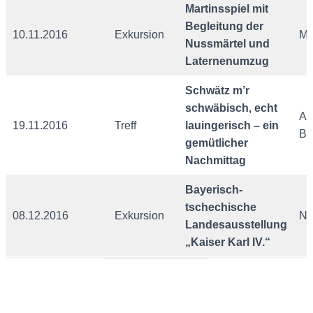
Martinsspiel mit
Begleitung der
10.11.2016
Exkursion
Ma
Nussmärtel und
Laternenumzug
Schwätz m’r
schwäbisch, echt
Au
19.11.2016
Treff
lauingerisch – ein
Be
gemütlicher
Nachmittag
Bayerisch-
tschechische
08.12.2016
Exkursion
Nü
Landesausstellung
„Kaiser Karl IV.“