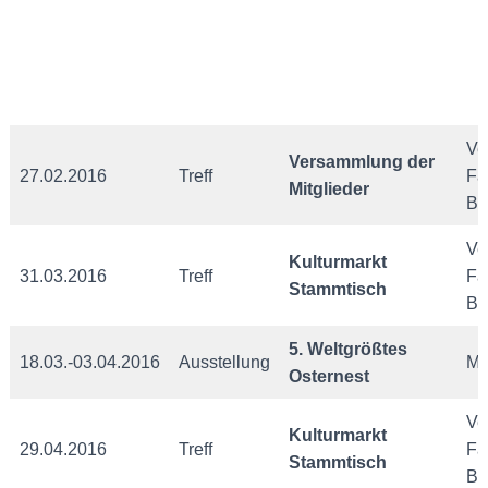
Ve
Versammlung der
27.02.2016
Treff
Fa
Mitglieder
Ba
Ve
Kulturmarkt
31.03.2016
Treff
Fa
Stammtisch
Ba
5. Weltgrößtes
18.03.-03.04.2016
Ausstellung
Ma
Osternest
Ve
Kulturmarkt
29.04.2016
Treff
Fa
Stammtisch
Ba