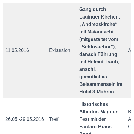
Gang durch
Lauinger Kirchen:
„Andreaskirche“
mit Maiandacht
(mitgestaltet vom
„Schlosschor“),
11.05.2016
Exkursion
An
danach Führung
mit Helmut Traub;
anschl.
gemütliches
Beisammensein im
Hotel 3-Mohren
Historisches
Albertus-Magnus-
Be
26.05.-29.05.2016
Treff
Fest mit der
Al
Fanfare-Brass-
Gy