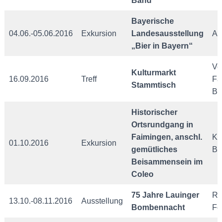
Band
Bayerische
04.06.-05.06.2016
Exkursion
Landesausstellung
Al
„Bier in Bayern“
Ve
Kulturmarkt
16.09.2016
Treff
Fa
Stammtisch
Ba
Historischer
Ortsrundgang in
Faimingen, anschl.
Ki
01.10.2016
Exkursion
gemütliches
Bl
Beisammensein im
Coleo
75 Jahre Lauinger
Ra
13.10.-08.11.2016
Ausstellung
Bombennacht
Fo