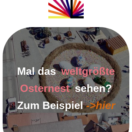
Mal das
weltgrößte
Osternest
sehen?
Zum Beispiel
->hier