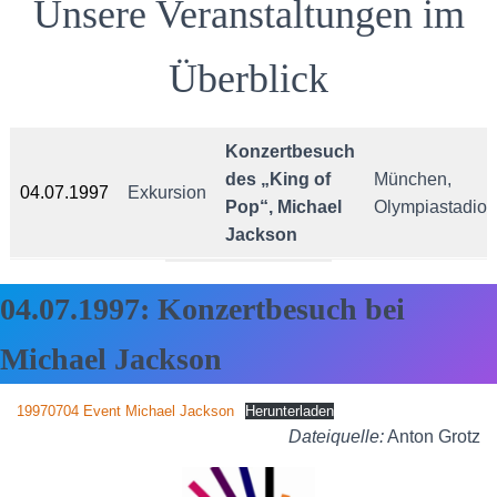
Unsere Veranstaltungen im
Überblick
Konzertbesuch
des „King of
München,
04.07.1997
Exkursion
Pop“, Michael
Olympiastadion
Jackson
04.07.1997:
Konzertbesuch bei
Michael Jackson
19970704 Event Michael Jackson
Herunterladen
Dateiquelle:
Anton Grotz