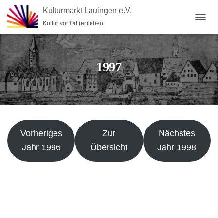
Kulturmarkt Lauingen e.V.
Kultur vor Ort (er)leben
N
A
V
I
G
1997
A
T
I
O
N
U
M
Vorheriges
Zur
Nächstes
S
C
Jahr 1996
Übersicht
Jahr 1998
H
A
L
T
E
N