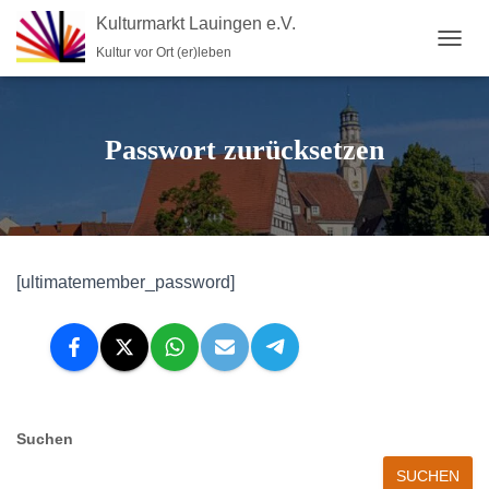
Kulturmarkt Lauingen e.V.
Kultur vor Ort (er)leben
N
A
V
I
G
Passwort zurücksetzen
A
T
I
O
N
U
[ultimatemember_password]
M
S
C
H
A
L
T
E
Suchen
N
SUCHEN