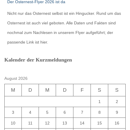
Der Osternest-Flyer 2026 ist da
Nicht nur das Osternest selbst ist ein Hingucker. Rund um das
Osternest ist auch viel geboten. Alle Daten und Fakten sind
nochmal zum Nachlesen in unserem Flyer aufgeführt; der
passende Link ist hier.
Kalender der Kurzmeldungen
August 2026
M
D
M
D
F
S
S
1
2
3
4
5
6
7
8
9
10
11
12
13
14
15
16