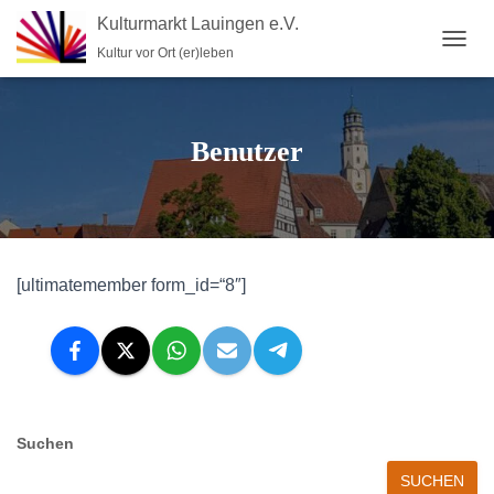
Kulturmarkt Lauingen e.V.
Kultur vor Ort (er)leben
N
A
V
I
G
Benutzer
A
T
I
O
N
U
[ultimatemember form_id=“8″]
M
S
C
H
A
L
T
E
Suchen
N
SUCHEN