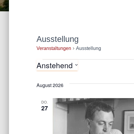
Ausstellung
Veranstaltungen
Ausstellung
Anstehend
Veranstaltungen
D
a
August 2026
t
u
DO.
27
m
w
ä