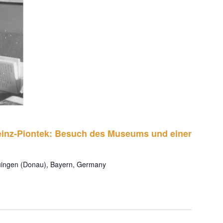
n
n
s
s
t
t
a
l
a
inz-Piontek: Besuch des Museums und einer
t
l
auingen (Donau), Bayern, Germany
u
t
n
u