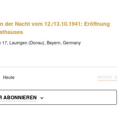
g
n
A
 der Nacht vom 12./13.10.1941: Eröffnung
g
Rathauses
n
 17, Lauingen (Donau), Bayern, Germany
e
s
i
n
Heute
NÄCHSTE
VERANSTALTUNGEN
c
S
R ABONNIEREN
h
u
t
c