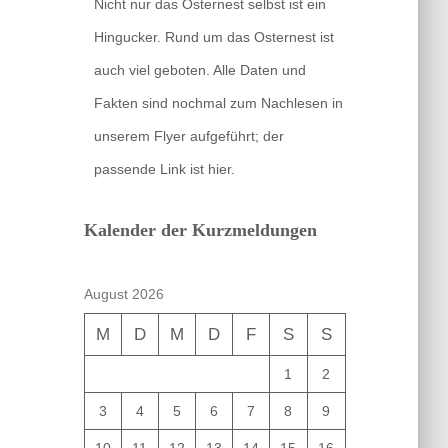
Nicht nur das Osternest selbst ist ein
Hingucker. Rund um das Osternest ist
auch viel geboten. Alle Daten und
Fakten sind nochmal zum Nachlesen in
unserem Flyer aufgeführt; der
passende Link ist hier.
Kalender der Kurzmeldungen
August 2026
M
D
M
D
F
S
S
1
2
3
4
5
6
7
8
9
10
11
12
13
14
15
16