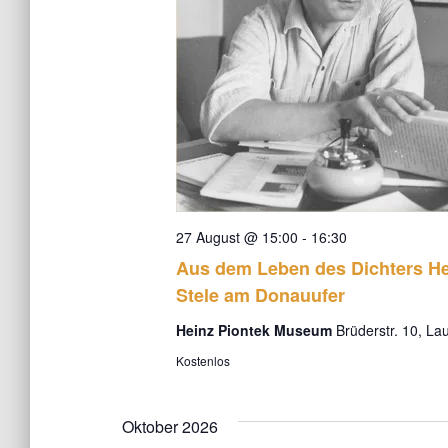
h
l
e
n
.
27 August @ 15:00
-
16:30
Aus dem Leben des Dichters He
Stele am Donauufer
Heinz Piontek Museum
Brüderstr. 10, L
Kostenlos
Oktober 2026