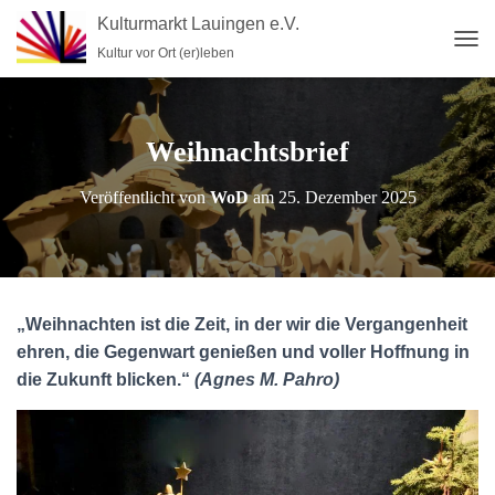
Kulturmarkt Lauingen e.V.
Kultur vor Ort (er)leben
N
A
V
I
G
Weihnachtsbrief
A
T
Veröffentlicht von
WoD
am
25. Dezember 2025
I
O
N
U
M
S
„Weihnachten ist die Zeit, in der wir die Vergangenheit
C
H
ehren, die Gegenwart genießen und voller Hoffnung in
A
die Zukunft blicken.“
(Agnes M. Pahro)
L
T
E
N