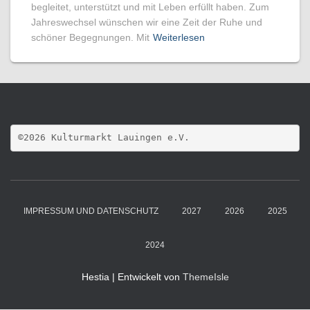
begleitet, unterstützt und mit Leben erfüllt haben. Zum
Jahreswechsel wünschen wir eine Zeit der Ruhe und
schöner Begegnungen. Mit
Weiterlesen
©2026 Kulturmarkt Lauingen e.V.
IMPRESSUM UND DATENSCHUTZ
2027
2026
2025
2024
Hestia | Entwickelt von
ThemeIsle