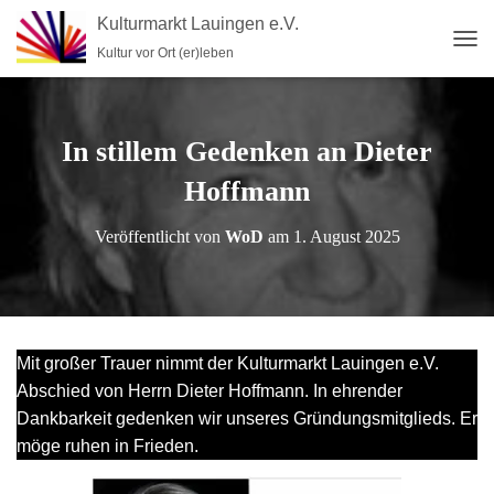
Kulturmarkt Lauingen e.V.
Kultur vor Ort (er)leben
N
A
V
I
G
In stillem Gedenken an Dieter
A
T
Hoffmann
I
O
Veröffentlicht von
WoD
am
1. August 2025
N
U
M
S
C
H
Mit großer Trauer nimmt der Kulturmarkt Lauingen e.V.
A
Abschied von Herrn Dieter Hoffmann. In ehrender
L
T
Dankbarkeit gedenken wir unseres Gründungsmitglieds. Er
E
möge ruhen in Frieden.
N