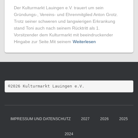
Der Kulturmarkt Lauingen e.V. trauert um sein
Gründungs-, Vereins- und Ehrenmitglied Anton Grotz.
Trotz seiner schweren und langwierigen Erkrankung
stand Toni auch nach seinem Rücktritt als 1.
Vorsitzender dem Kulturmarkt mit beeindruckender
Hingabe zur Seite.Mit seinem
Weiterlesen
©2026 Kulturmarkt Lauingen e.V.
IMPRESSUM UND DATENSCHUTZ
2027
2026
2025
2024