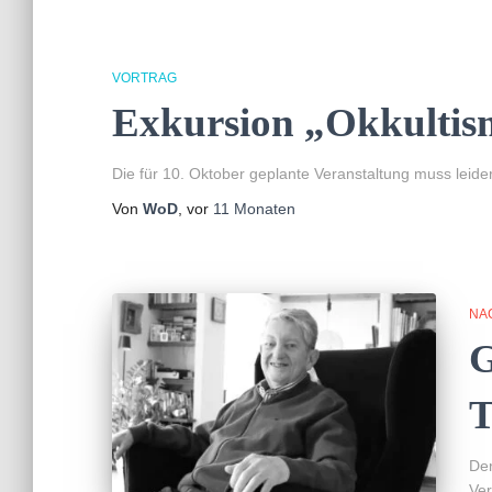
VORTRAG
Exkursion „Okkultis
Die für 10. Oktober geplante Veranstaltung muss leider
Von
WoD
, vor
11 Monaten
NA
G
T
Der
Ver