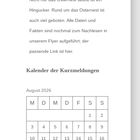
Hingucker. Rund um das Osternest ist
auch viel geboten. Alle Daten und
Fakten sind nochmal zum Nachlesen in
unserem Flyer aufgeführt; der
passende Link ist hier.
Kalender der Kurzmeldungen
August 2026
M
D
M
D
F
S
S
1
2
3
4
5
6
7
8
9
10
11
12
13
14
15
16