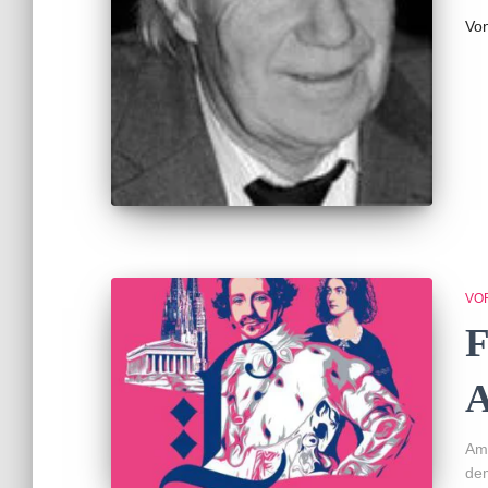
Vo
VO
F
A
Am 
dem