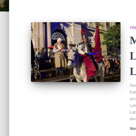
TR
M
L
L
Der
Kat
am 
Lat
Lat
de
Vo