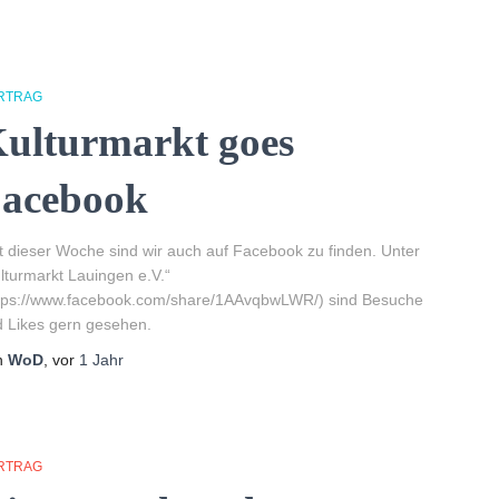
RTRAG
ulturmarkt goes
acebook
t dieser Woche sind wir auch auf Facebook zu finden. Unter
lturmarkt Lauingen e.V.“
ttps://www.facebook.com/share/1AAvqbwLWR/) sind Besuche
 Likes gern gesehen.
n
WoD
, vor
1 Jahr
RTRAG