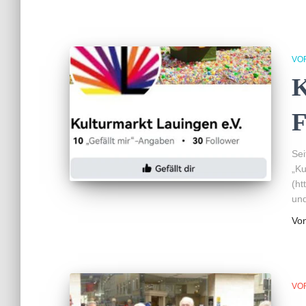
VO
K
F
Sei
„Ku
(h
und
Vo
VO