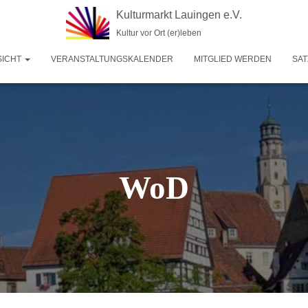
Kulturmarkt Lauingen e.V.
Kultur vor Ort (er)leben
SICHT
VERANSTALTUNGSKALENDER
MITGLIED WERDEN
SA
WoD