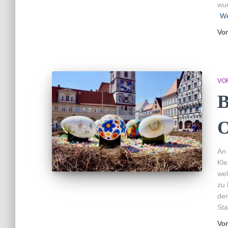
wun
We
Vo
VO
B
O
An 
Kle
wel
zu 
der
Sta
Vo