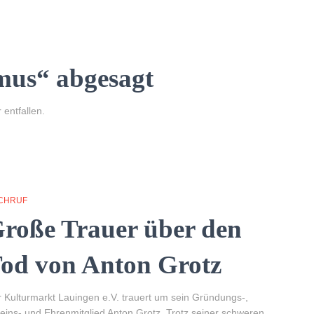
mus“ abgesagt
 entfallen.
CHRUF
roße Trauer über den
od von Anton Grotz
 Kulturmarkt Lauingen e.V. trauert um sein Gründungs-,
eins- und Ehrenmitglied Anton Grotz. Trotz seiner schweren