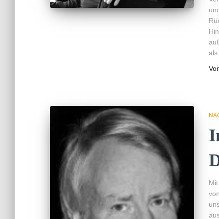
und
Rüc
Hin
au
als
Vo
NA
I
D
Mit
von
uns
aus