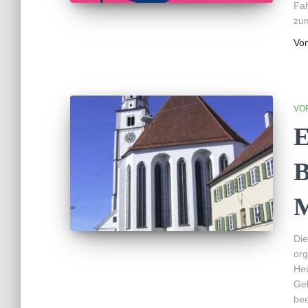
Fah
zu
Vo
VO
E
B
M
Die
org
Heu
Gel
bee